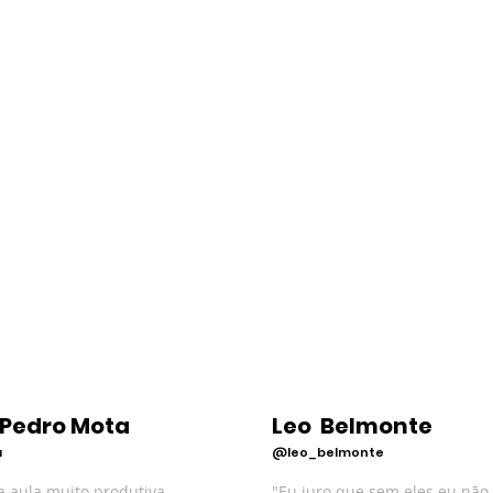
 Pedro Mota
Leo Belmonte
a
@leo_belmonte
a aula muito produtiva,
"Eu juro que sem eles eu não 