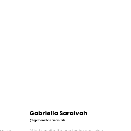
Gabriella Saraivah
@gabriellasaraivah
sei se
"Ajuda muito. Eu que tenho uma vida