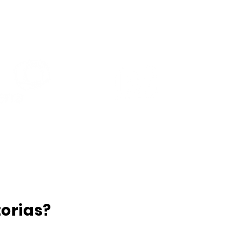
dia
orias?