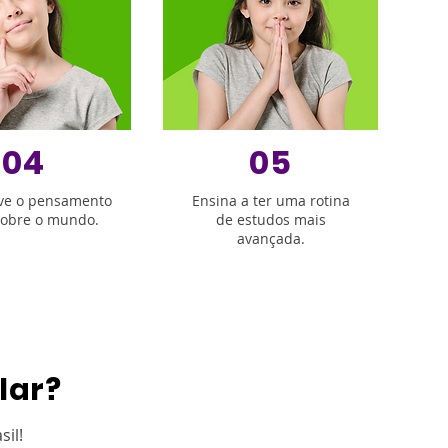
04
05
ve o pensamento
Ensina a ter uma rotina
 sobre o mundo.
de estudos mais
avançada.
lar?
il!