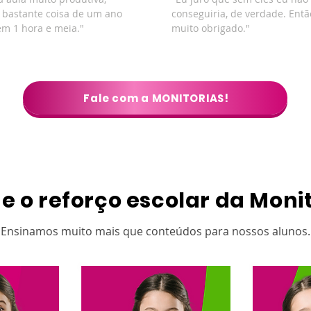
 bastante coisa de um ano
conseguiria, de verdade. Ent
em 1 hora e meia."
muito obrigado."
Fale com a MONITORIAS!
e o reforço escolar da Moni
Ensinamos muito mais que conteúdos para nossos alunos.