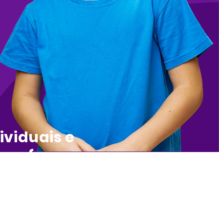
ividuais e
 professores
iva, desenvolvida pelos melhores professores
scolar que funciona de verdade e agora vamos
lho!