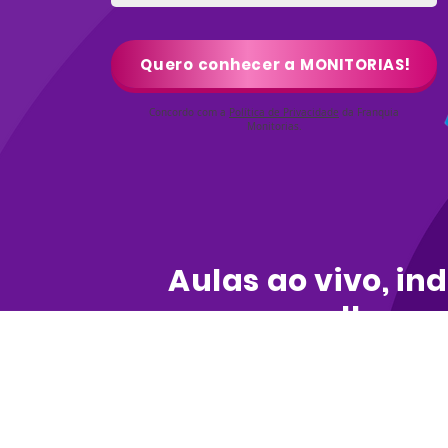
Quero conhecer a MONITORIAS!
Concordo com a
Política de Privacidade
da Franquia
Monitorias.
Aulas ao vivo, ind
com os melhores
do Brasil.
Através da nossa metodologia exclus
do Brasil, nós criamos um reforço e
potencializar o aprendizado do seu fi