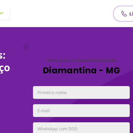
L
s:
Você está na Unidade Monitorias
ço
Diamantina - MG