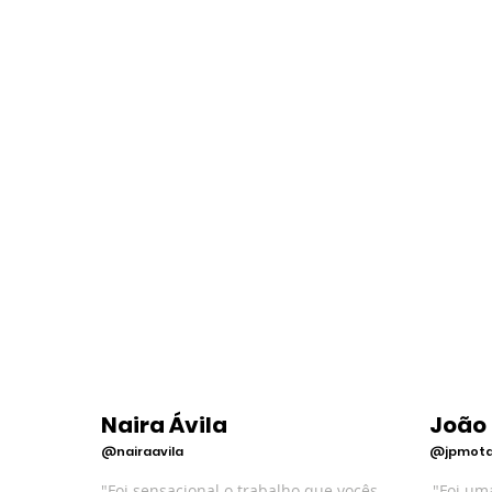
Naira Ávila
João
@nairaavila
@jpmot
"Foi sensacional o trabalho que vocês
"Foi um