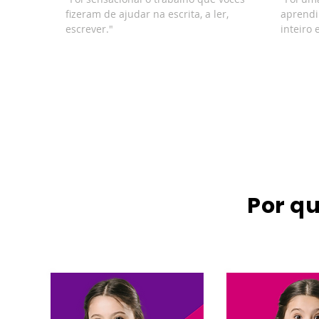
fizeram de ajudar na escrita, a ler,
aprendi
escrever."
inteiro 
Por qu