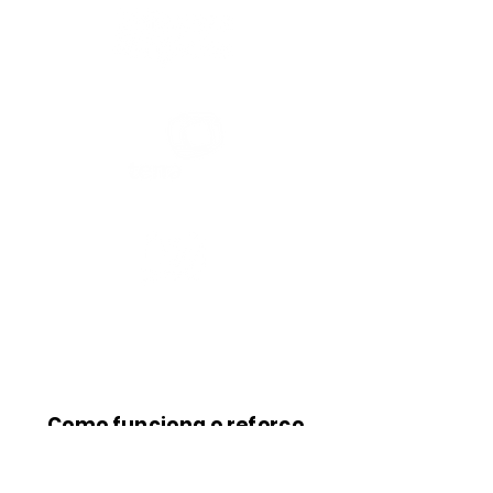
Como funciona o reforço
da Monitorias?
Aulas de todas as matérias do ensino