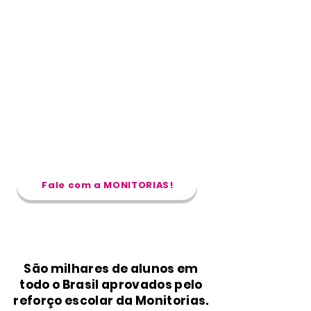
Aulas ao vivo, individuais e
com os melhores
professores do Brasil.
Através da nossa metodologia exclusiva,
desenvolvida pelos melhores professores
do Brasil, nós criamos um reforço escolar
que funciona de verdade e agora vamos
potencializar o aprendizado do seu filho!
Fale com a MONITORIAS!
São milhares de alunos em
todo o Brasil aprovados pelo
reforço escolar da Monitorias.