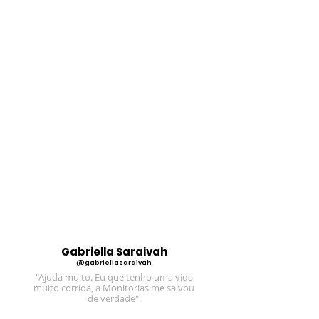
Gabriella Saraivah
@gabriellasaraivah
"Ajuda muito. Eu que tenho uma vida
muito corrida, a Monitorias me salvou
de verdade".