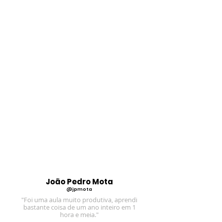
João Pedro Mota
@jpmota
"Foi uma aula muito produtiva, aprendi
bastante coisa de um ano inteiro em 1
hora e meia."