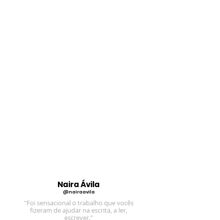
Naira Ávila
@nairaavila
"Foi sensacional o trabalho que vocês
fizeram de ajudar na escrita, a ler,
escrever."