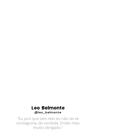
Leo Belmonte
@leo_belmonte
"Eu juro que sem eles eu não sei se
conseguiria, de verdade. Então meu
muito obrigado."