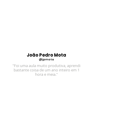
João Pedro Mota
@jpmota
"Foi uma aula muito produtiva, aprendi
bastante coisa de um ano inteiro em 1
hora e meia."