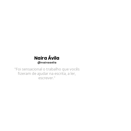
Naira Ávila
@nairaavila
"Foi sensacional o trabalho que vocês
fizeram de ajudar na escrita, a ler,
escrever."