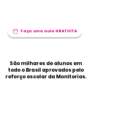
do Brasil, nós criamos um reforço escolar
que funciona de verdade e agora vamos
potencializar o aprendizado do seu filho!
Faça uma aula GRATUITA
São milhares de alunos em
todo o Brasil aprovados pelo
reforço escolar da Monitorias.