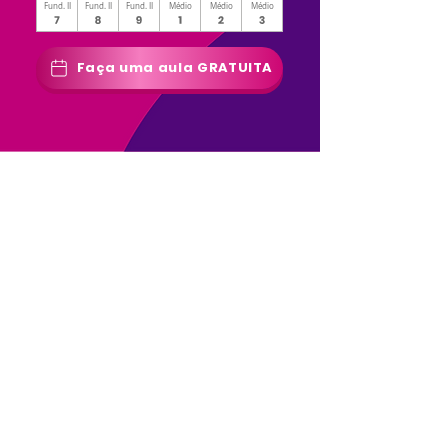
Fund. II
Fund. II
Fund. II
Médio
Médio
Médio
Faça uma aula GRATUITA
Monitorias Reforço Escolar
Muito mais que aulas
particulares!
Através da nossa metodologia exclusiva,
desenvolvida pelos melhores professores