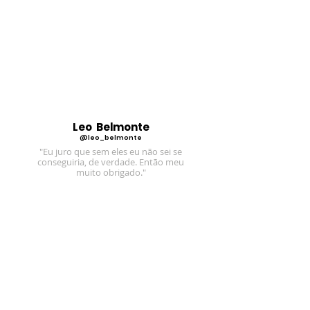
Leo Belmonte
@leo_belmonte
"Eu juro que sem eles eu não sei se
conseguiria, de verdade. Então meu
muito obrigado."