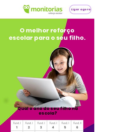
Ligar agora
O melhor reforço
escolar para o seu filho.
Qual o ano do seu filho na
escola?
Fund. I
Fund. I
Fund. I
Fund. I
Fund. I
Fund. II