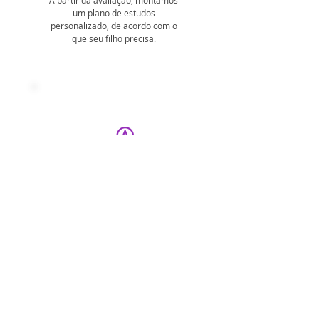
A partir da avaliação, montamos
um plano de estudos
personalizado, de acordo com o
que seu filho precisa.
Aulas individuais
e ao vivo
Com aulas ao vivo e individuais,
colocamos nosso plano em
prática para que seu filho
aprenda de verdade.